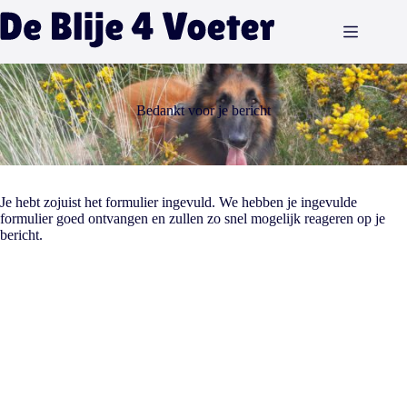
Ga
naar
de
inhoud
Bedankt voor je bericht
Je hebt zojuist het formulier ingevuld. We hebben je ingevulde
formulier goed ontvangen en zullen zo snel mogelijk reageren op je
bericht.